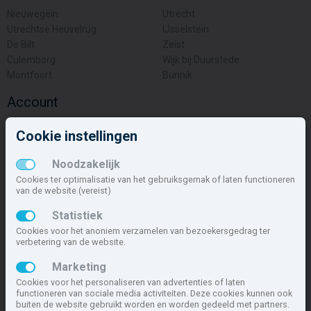
Nieuwegein
Utrecht
Utrechtse Heuvelrug
IJsselstein
De Bilt
Zeist
Culemborg
Wijk bij Duurstede
Montfoort
Bunnik
Account
Inloggen
Cookie instellingen
Inschrijven
Wachtwoord vergeten
Noodzakelijk
Overige
Cookies ter optimalisatie van het gebruiksgemak of laten functioneren
van de website (vereist)
Nieuwbouwnieuws
Statistiek
Contact
Cookies voor het anoniem verzamelen van bezoekersgedrag ter
Zakelijk
verbetering van de website.
Deze site maakt deel uit van
www.nieuwbouw-nederland.nl
, met
Marketing
meer dan 85.282 nieuwbouwwoningen in 1.619 projecten de meest
Cookies voor het personaliseren van advertenties of laten
complete nieuwbouwsite van Nederland.
functioneren van sociale media activiteiten. Deze cookies kunnen ook
buiten de website gebruikt worden en worden gedeeld met partners.