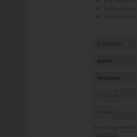
Al je favoriete
Persoonlijke o
We vinden priva
In welke gemeente(n