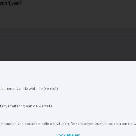
tschrijven?
ieuwbouw in de
Account
mgeving
Inloggen
Inschrijven
ieuwegein
Utrecht
ctioneren van de website (vereist)
Wachtwoord vergeten
trechtse
IJsselstein
euvelrug
Zeist
 Bilt
Wijk bij
er verbetering van de website.
ulemborg
Duurstede
ontfoort
Bunnik
unctioneren van sociale media activiteiten. Deze cookies kunnen ook buiten de
ouw-nederland.nl
, met meer dan 85.466 nieuwbouwwoningen in 1.62
Cookiebeleid