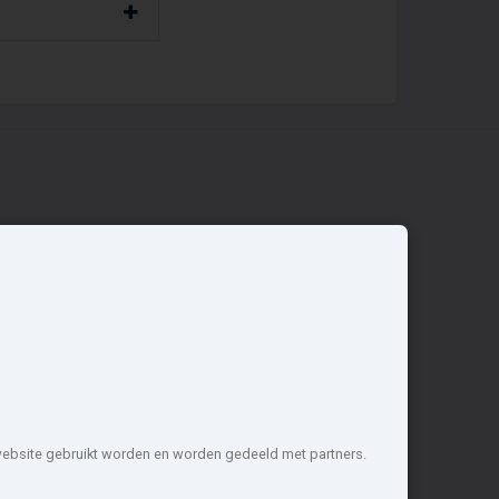
Overige
Nieuwbouwnieuws
Contact
Zakelijk
 website gebruikt worden en worden gedeeld met partners.
1 projecten de meest complete