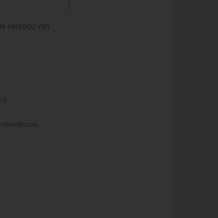
 de verkoop van
ors
n nieuwbouw